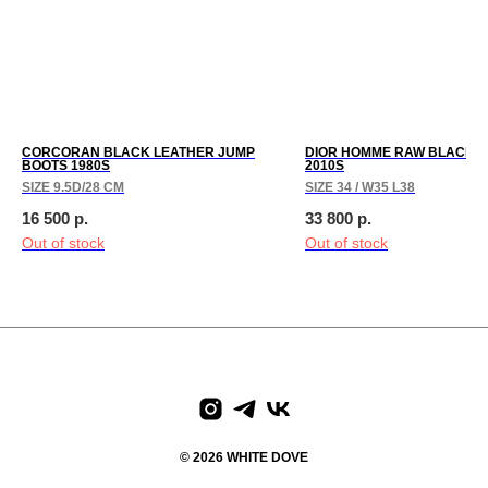
CORCORAN BLACK LEATHER JUMP
DIOR HOMME RAW BLACK 
BOOTS 1980S
2010S
SIZE 9.5D/28 CM
SIZE 34 / W35 L38
16 500
р.
33 800
р.
Out of stock
Out of stock
paces
We create digital spaces
We create digital spaces
We cr
© 2026 WHITE DOVE