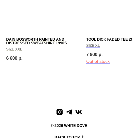
DAIN BOSWORTH PAINTED AND
TOOL DICK FADED TEE 2000
DISTRESSED SWEATSHIRT 1990S
SIZE XL
SIZE XXL
7 900
р.
6 600
р.
Out of stock
paces
We create digital spaces
We create digital spaces
We cr
© 2026 WHITE DOVE
BACK TO TOP