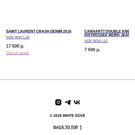
SAINT LAURENT CRASH DENIM 2016
CARHARTT DOUBLE KNEE
DISTRESSED WORK JEANS 
SIZE W30 L28
SIZE W34 L32
17 500
р.
7 500
р.
Out of stock
paces
We create digital spaces
We create digital spaces
We cr
© 2026 WHITE DOVE
BACK TO TOP