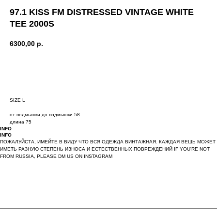
97.1 KISS FM DISTRESSED VINTAGE WHITE
TEE 2000S
6300,00
р.
BUY NOW
SIZE L
от подмышки до подмышки 58
длина 75
INFO
INFO
ПОЖАЛУЙСТА, ИМЕЙТЕ В ВИДУ ЧТО ВСЯ ОДЕЖДА ВИНТАЖНАЯ. КАЖДАЯ ВЕЩЬ МОЖЕТ
ИМЕТЬ РАЗНУЮ СТЕПЕНЬ ИЗНОСА И ЕСТЕСТВЕННЫХ ПОВРЕЖДЕНИЙ IF YOU'RE NOT
FROM RUSSIA, PLEASE DM US ON INSTAGRAM
paces
We create digital spaces
We create digital spaces
We cr