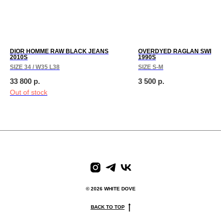
DIOR HOMME RAW BLACK JEANS
OVERDYED RAGLAN SWEAT
2010S
1990S
SIZE 34 / W35 L38
SIZE S-M
33 800
р.
3 500
р.
Out of stock
paces
We create digital spaces
We create digital spaces
We cr
© 2026 WHITE DOVE
BACK TO TOP