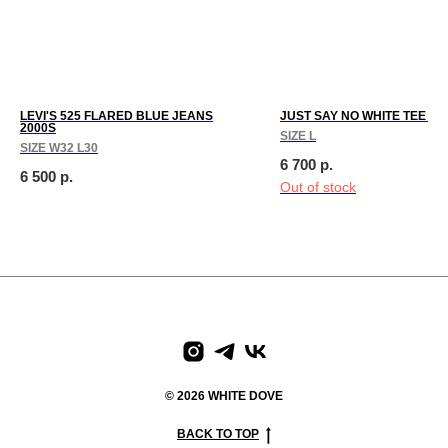
LEVI'S 525 FLARED BLUE JEANS
JUST SAY NO WHITE TEE 19
2000S
SIZE L
SIZE W32 L30
6 700
р.
6 500
р.
Out of stock
paces
We create digital spaces
We create digital spaces
We cr
© 2026 WHITE DOVE
BACK TO TOP