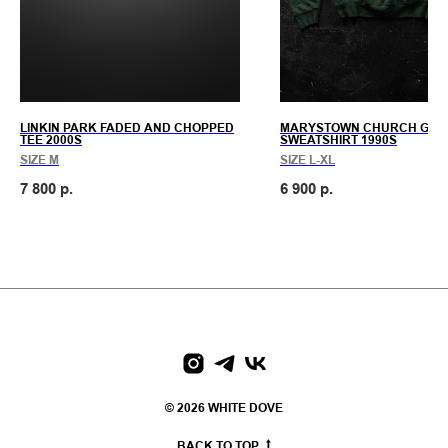
LINKIN PARK FADED AND CHOPPED
MARYSTOWN CHURCH GRE
TEE 2000S
SWEATSHIRT 1990S
SIZE M
SIZE L-XL
7 800
р.
6 900
р.
paces
We create digital spaces
We create digital spaces
We cr
© 2026 WHITE DOVE
BACK TO TOP