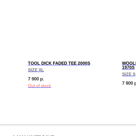
TOOL DICK FADED TEE 2000S
WOOLR
1970S
SIZE XL
SIZE S
7 900
р.
7 900
Out of stock
We create digital spaces
We create digital spaces