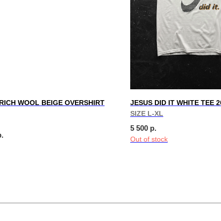
ICH WOOL BEIGE OVERSHIRT
JESUS DID IT WHITE TEE 
SIZE L-XL
5 500
р.
р.
Out of stock
We create digital spaces
We create digital spaces