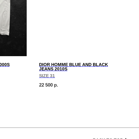
2000S
DIOR HOMME BLUE AND BLACK
JEANS 2010S
SIZE 31
22 500
р.
We create digital spaces
We create digital spaces