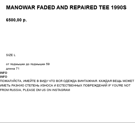
MANOWAR FADED AND REPAIRED TEE 1990S
6500,00
р.
BUY NOW
SIZE L
от подмышки до подмышки 59
длина 71
INFO
INFO
ПОЖАЛУЙСТА, ИМЕЙТЕ В ВИДУ ЧТО ВСЯ ОДЕЖДА ВИНТАЖНАЯ. КАЖДАЯ ВЕЩЬ МОЖЕТ
ИМЕТЬ РАЗНУЮ СТЕПЕНЬ ИЗНОСА И ЕСТЕСТВЕННЫХ ПОВРЕЖДЕНИЙ IF YOU'RE NOT
FROM RUSSIA, PLEASE DM US ON INSTAGRAM
paces
We create digital spaces
We create digital spaces
We cr