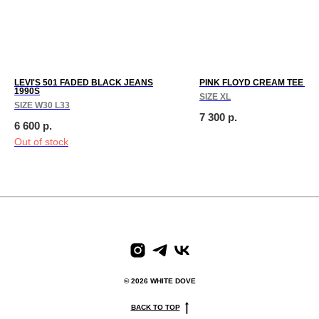
LEVI'S 501 FADED BLACK JEANS
PINK FLOYD CREAM TEE 20
1990S
SIZE XL
SIZE W30 L33
7 300
р.
6 600
р.
Out of stock
paces
We create digital spaces
We create digital spaces
We cr
© 2026 WHITE DOVE
BACK TO TOP