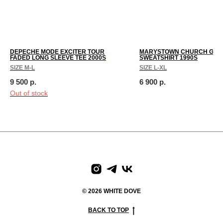
DEPECHE MODE EXCITER TOUR
MARYSTOWN CHURCH GRE
FADED LONG SLEEVE TEE 2000S
SWEATSHIRT 1990S
SIZE M-L
SIZE L-XL
9 500
р.
6 900
р.
Out of stock
paces
We create digital spaces
We create digital spaces
We cr
© 2026 WHITE DOVE
BACK TO TOP